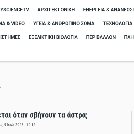
YSCIENCETV
ΑΡΧΙΤΕΚΤΟΝΙΚΉ
ΕΝΈΡΓΕΙΑ & ΑΝΑΝΕΏΣ
Α & VIDEO
ΥΓΕΊΑ & ΑΝΘΡΏΠΙΝΟ ΣΏΜΑ
ΤΕΧΝΟΛΟΓΊΑ
ΠΙΣΤΉΜΕΣ
ΕΞΕΛΙΚΤΙΚΉ ΒΙΟΛΟΓΊΑ
ΠΕΡΙΒΆΛΛΟΝ
ΠΛΗ
α
εται όταν σβήνουν τα άστρα;
ra
, 9 Ιουλ 2023 - 10:15