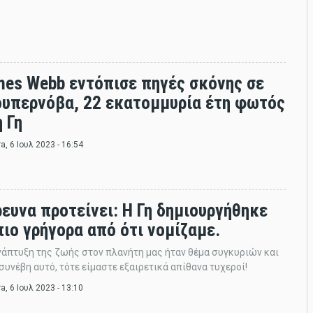
mes Webb εντόπισε πηγές σκόνης σε
ουπερνόβα, 22 εκατομμυρία έτη φωτός
 Γη
ra
, 6 Ιουλ 2023 - 16:54
ρευνα προτείνει: Η Γη δημιουργήθηκε
πιο γρήγορα από ότι νομίζαμε.
νάπτυξη της ζωής στον πλανήτη μας ήταν θέμα συγκυριών και
συνέβη αυτό, τότε είμαστε εξαιρετικά απίθανα τυχεροί!
ra
, 6 Ιουλ 2023 - 13:10