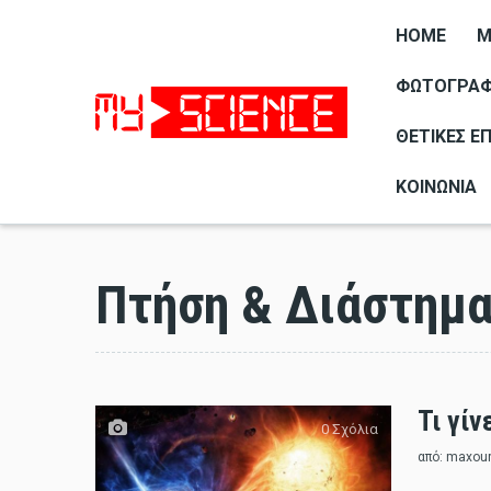
HOME
M
ΦΩΤΟΓΡΑΦΊ
ΘΕΤΙΚΈΣ Ε
ΚΟΙΝΩΝΊΑ
Πτήση & Διάστημ
Τι γίν
0 Σχόλια
από:
maxou