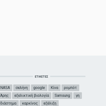
ΕΤΙΚΈΤΕΣ
NASA
σελήνη
google
Κίνα
ρομπότ
Άρης
εξελικτική βιολογία
Samsung
γη
διάστημα
καρκίνος
εξέλιξη