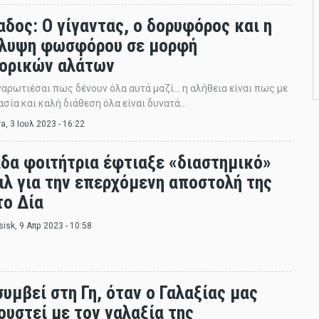
αδος: Ο γίγαντας, ο δορυφόρος και η
λυψη φωσφόρου σε μορφή
ορικών αλάτων
αρωτιέσαι πως δένουν όλα αυτά μαζί… η αλήθεια είναι πως με
ασία και καλή διάθεση όλα είναι δυνατά…
ra
, 3 Ιουλ 2023 - 16:22
ίδα φοιτήτρια έφτιαξε «διαστημικό»
ιλ για την επερχόμενη αποστολή της
το Δία
sisk
, 9 Απρ 2023 - 10:58
συμβεί στη Γη, όταν ο Γαλαξίας μας
ουστεί με τον γαλαξία της