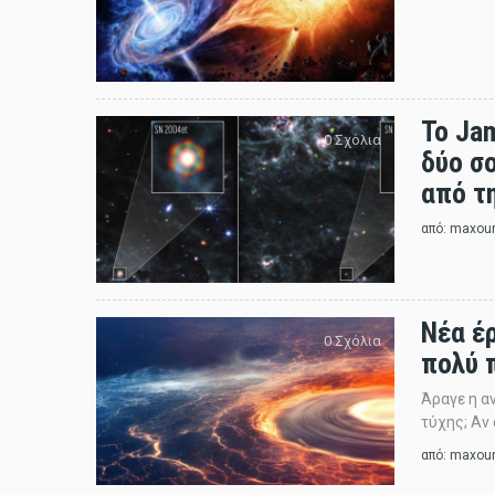
Το Ja
0 Σχόλια
δύο σ
από τη
από:
maxou
Νέα έ
0 Σχόλια
πολύ 
Άραγε η α
τύχης; Αν 
από:
maxou