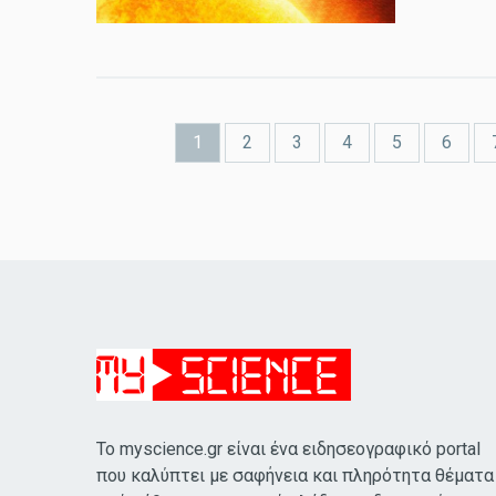
Σελίδες
1
2
3
4
5
6
Το myscience.gr είναι ένα ειδησεογραφικό portal
που καλύπτει με σαφήνεια και πληρότητα θέματα