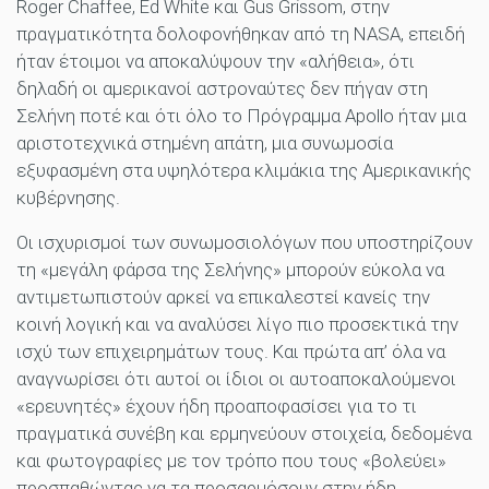
Roger Chaffee, Ed White και Gus Grissom, στην
πραγματικότητα δολοφονήθηκαν από τη NASA, επειδή
ήταν έτοιμοι να αποκαλύψουν την «αλήθεια», ότι
δηλαδή οι αμερικανοί αστροναύτες δεν πήγαν στη
Σελήνη ποτέ και ότι όλο το Πρόγραμμα Apollo ήταν μια
αριστοτεχνικά στημένη απάτη, μια συνωμοσία
εξυφασμένη στα υψηλότερα κλιμάκια της Αμερικανικής
κυβέρνησης.
Οι ισχυρισμοί των συνωμοσιολόγων που υποστηρίζουν
τη «μεγάλη φάρσα της Σελήνης» μπορούν εύκολα να
αντιμετωπιστούν αρκεί να επικαλεστεί κανείς την
κοινή λογική και να αναλύσει λίγο πιο προσεκτικά την
ισχύ των επιχειρημάτων τους. Και πρώτα απ’ όλα να
αναγνωρίσει ότι αυτοί οι ίδιοι οι αυτοαποκαλούμενοι
«ερευνητές» έχουν ήδη προαποφασίσει για το τι
πραγματικά συνέβη και ερμηνεύουν στοιχεία, δεδομένα
και φωτογραφίες με τον τρόπο που τους «βολεύει»
προσπαθώντας να τα προσαρμόσουν στην ήδη