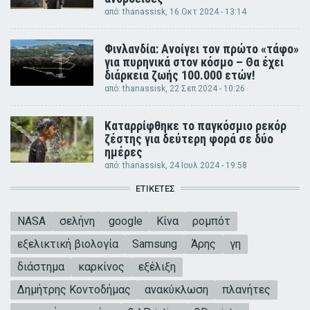
από:
thanassisk
, 16 Οκτ 2024 - 13:14
Φινλανδία: Ανοίγει τον πρώτο «τάφο»
για πυρηνικά στον κόσμο – Θα έχει
διάρκεια ζωής 100.000 ετών!
από:
thanassisk
, 22 Σεπ 2024 - 10:26
Καταρρίφθηκε το παγκόσμιο ρεκόρ
ζέστης για δεύτερη φορά σε δύο
ημέρες
από:
thanassisk
, 24 Ιουλ 2024 - 19:58
ΕΤΙΚΈΤΕΣ
NASA
σελήνη
google
Κίνα
ρομπότ
εξελικτική βιολογία
Samsung
Άρης
γη
διάστημα
καρκίνος
εξέλιξη
Δημήτρης Κοντοδήμας
ανακύκλωση
πλανήτες