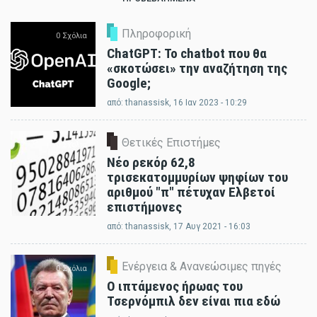
Πληροφορική
0 Σχόλια
ChatGPT: Το chatbot που θα
«σκοτώσει» την αναζήτηση της
Google;
από:
thanassisk
, 16 Ιαν 2023 - 10:29
Θετικές Επιστήμες
0 Σχόλια
Νέο ρεκόρ 62,8
τρισεκατομμυρίων ψηφίων του
αριθμού "π" πέτυχαν Ελβετοί
επιστήμονες
από:
thanassisk
, 17 Αυγ 2021 - 16:03
Ενέργεια & Ανανεώσιμες πηγές
0 Σχόλια
Ο ιπτάμενος ήρωας του
Τσερνόμπιλ δεν είναι πια εδώ