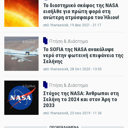
Το διαστημικό σκάφος της NASA
εισήλθε για πρώτη φορά στη
ανώτερη ατμόσφαιρα του Ήλιου!
από:
thanassisk
, 19 Δεκ 2021 - 21:17
Πτήση & Διάστημα
0 Σχόλια
Το SOFIA της NASA ανακάλυψε
νερό στην φωτεινή επιφάνεια της
Σελήνης
από:
thanassisk
, 28 Οκτ 2020 - 13:05
Πτήση & Διάστημα
0 Σχόλια
Στόχος της NASA: Άνθρωποι στη
Σελήνη το 2024 και στον Άρη το
2033
από:
thanassisk
, 23 Ιουν 2019 - 11:36
ΠΡΟΒΕΒΛΗΜΈΝΑ