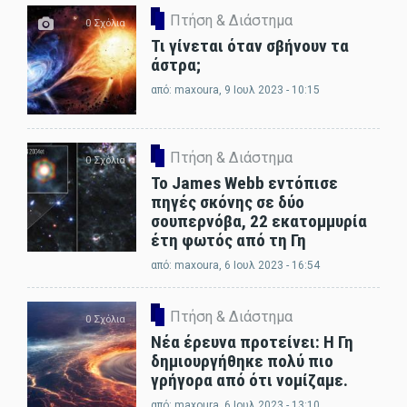
Πτήση & Διάστημα
0 Σχόλια
Τι γίνεται όταν σβήνουν τα
άστρα;
από:
maxoura
, 9 Ιουλ 2023 - 10:15
Πτήση & Διάστημα
0 Σχόλια
Το James Webb εντόπισε
πηγές σκόνης σε δύο
σουπερνόβα, 22 εκατομμυρία
έτη φωτός από τη Γη
από:
maxoura
, 6 Ιουλ 2023 - 16:54
Πτήση & Διάστημα
0 Σχόλια
Νέα έρευνα προτείνει: Η Γη
δημιουργήθηκε πολύ πιο
γρήγορα από ότι νομίζαμε.
από:
maxoura
, 6 Ιουλ 2023 - 13:10