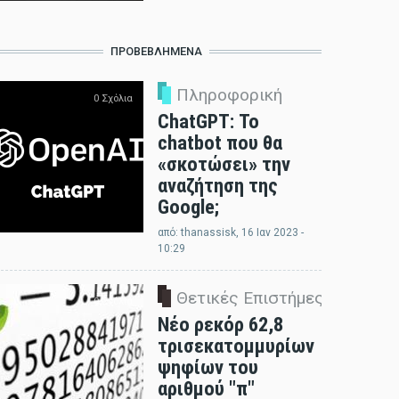
ΠΡΟΒΕΒΛΗΜΈΝΑ
Πληροφορική
0 Σχόλια
ChatGPT: Το
chatbot που θα
«σκοτώσει» την
αναζήτηση της
Google;
από:
thanassisk
, 16 Ιαν 2023 -
10:29
Θετικές Επιστήμες
0 Σχόλια
Νέο ρεκόρ 62,8
τρισεκατομμυρίων
ψηφίων του
αριθμού "π"