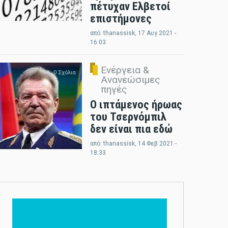
πέτυχαν Ελβετοί
επιστήμονες
από:
thanassisk
, 17 Αυγ 2021 -
16:03
Ενέργεια &
0 Σχόλια
Ανανεώσιμες
πηγές
Ο ιπτάμενος ήρωας
του Τσερνόμπιλ
δεν είναι πια εδώ
από:
thanassisk
, 14 Φεβ 2021 -
18:33