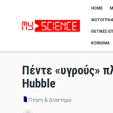
HOME
M
ΦΩΤΟΓΡΑΦΊ
ΘΕΤΙΚΈΣ Ε
ΚΟΙΝΩΝΊΑ
Πέντε «υγρούς» π
Hubble
Πτήση & Διάστημα