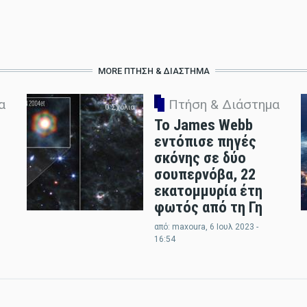
MORE ΠΤΉΣΗ & ΔΙΆΣΤΗΜΑ
α
Πτήση & Διάστημα
0 Σχόλια
Το James Webb
εντόπισε πηγές
σκόνης σε δύο
σουπερνόβα, 22
εκατομμυρία έτη
φωτός από τη Γη
από:
maxoura
, 6 Ιουλ 2023 -
16:54