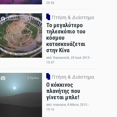
20:35
Πτήση & Διάστημα
0 Σχόλια
Το μεγαλύτερο
τηλεσκόπιο του
κόσμου
κατασκευάζεται
στην Κίνα
από:
thanassisk
, 29 Ιουλ 2015 -
15:37
Πτήση & Διάστημα
0 Σχόλια
Ο κόκκινος
πλανήτης που
γίνεται μπλε!
από:
maxoura
, 8 Μάιος 2015 -
10:16