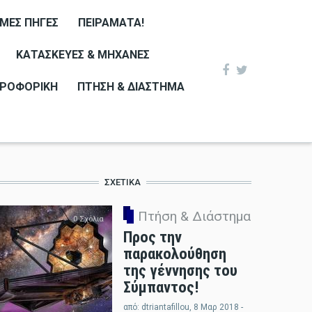
ΙΜΕΣ ΠΗΓΈΣ
ΠΕΙΡΆΜΑΤΑ!
ΚΑΤΑΣΚΕΥΈΣ & ΜΗΧΑΝΈΣ
ΡΟΦΟΡΙΚΉ
ΠΤΉΣΗ & ΔΙΆΣΤΗΜΑ
ΣΧΕΤΙΚΆ
Πτήση & Διάστημα
0 Σχόλια
Προς την
παρακολούθηση
της γέννησης του
Σύμπαντος!
από:
dtriantafillou
, 8 Μαρ 2018 -