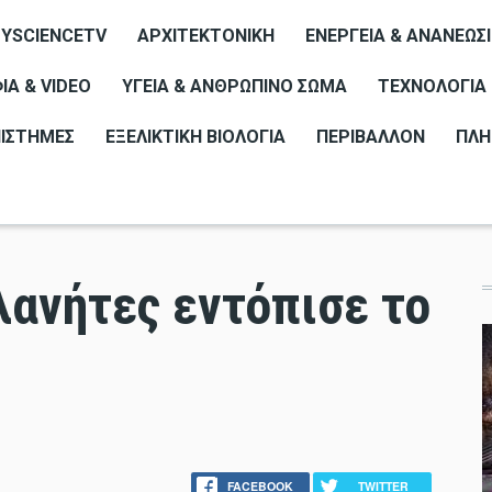
YSCIENCETV
ΑΡΧΙΤΕΚΤΟΝΙΚΉ
ΕΝΈΡΓΕΙΑ & ΑΝΑΝΕΏΣ
Α & VIDEO
ΥΓΕΊΑ & ΑΝΘΡΏΠΙΝΟ ΣΏΜΑ
ΤΕΧΝΟΛΟΓΊΑ
ΠΙΣΤΉΜΕΣ
ΕΞΕΛΙΚΤΙΚΉ ΒΙΟΛΟΓΊΑ
ΠΕΡΙΒΆΛΛΟΝ
ΠΛΗ
λανήτες εντόπισε το
FACEBOOK
TWITTER