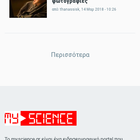
φωτογραφίες
από:
thanassisk
, 14 Μαρ 2018 - 10:26
Περισσότερα
Το myscience.gr είναι ένα ειδησεογραφικό portal που