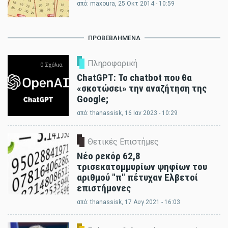
από:
maxoura
, 25 Οκτ 2014 - 10:59
ΠΡΟΒΕΒΛΗΜΈΝΑ
Πληροφορική
0 Σχόλια
ChatGPT: Το chatbot που θα
«σκοτώσει» την αναζήτηση της
Google;
από:
thanassisk
, 16 Ιαν 2023 - 10:29
Θετικές Επιστήμες
0 Σχόλια
Νέο ρεκόρ 62,8
τρισεκατομμυρίων ψηφίων του
αριθμού "π" πέτυχαν Ελβετοί
επιστήμονες
από:
thanassisk
, 17 Αυγ 2021 - 16:03