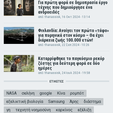
Για πρώτη φορά σε δημοπρασία έργο
τέχνης που δημιούργησε ένα
ανδροειδές
από:
thanassisk
, 16 Οκτ 2024 - 13:14
Φινλανδία: Ανοίγει τον πρώτο «τάφο»
για πυρηνικά στον κόσμο – Θα έχει
διάρκεια ζωής 100.000 ετών!
από:
thanassisk
, 22 Σεπ 2024 - 10:26
Καταρρίφθηκε το παγκόσμιο ρεκόρ
ζέστης για δεύτερη φορά σε δύο
ημέρες
από:
thanassisk
, 24 Ιουλ 2024 - 19:58
ΕΤΙΚΈΤΕΣ
NASA
σελήνη
google
Κίνα
ρομπότ
εξελικτική βιολογία
Samsung
Άρης
διάστημα
γη
τεχνητή νοημοσύνη
καρκίνος
εξέλιξη