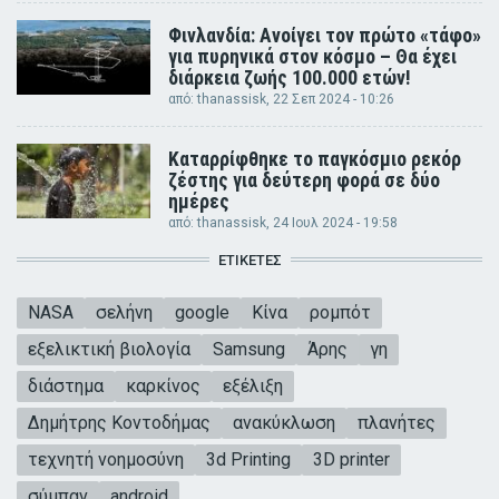
Φινλανδία: Ανοίγει τον πρώτο «τάφο»
για πυρηνικά στον κόσμο – Θα έχει
διάρκεια ζωής 100.000 ετών!
από:
thanassisk
, 22 Σεπ 2024 - 10:26
Καταρρίφθηκε το παγκόσμιο ρεκόρ
ζέστης για δεύτερη φορά σε δύο
ημέρες
από:
thanassisk
, 24 Ιουλ 2024 - 19:58
ΕΤΙΚΈΤΕΣ
NASA
σελήνη
google
Κίνα
ρομπότ
εξελικτική βιολογία
Samsung
Άρης
γη
διάστημα
καρκίνος
εξέλιξη
Δημήτρης Κοντοδήμας
ανακύκλωση
πλανήτες
τεχνητή νοημοσύνη
3d Printing
3D printer
σύμπαν
android