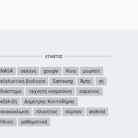
ΕΤΙΚΈΤΕΣ
NASA
σελήνη
google
Κίνα
ρομπότ
εξελικτική βιολογία
Samsung
Άρης
γη
διάστημα
τεχνητή νοημοσύνη
καρκίνος
εξέλιξη
Δημήτρης Κοντοδήμας
ανακύκλωση
πλανήτες
σύμπαν
android
Ήλιος
μαθηματικά