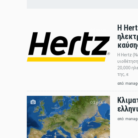
Η Her
0 Σχόλια
ηλεκτ
καύση
Η Hertz (
υιοθέτηση
20,000 ηλ
της, ε
από:
manag
Κλιματ
0 Σχόλια
ελλην
από:
manag