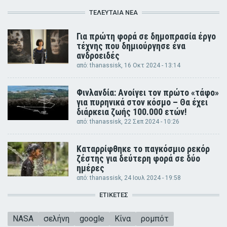
ΤΕΛΕΥΤΑΊΑ ΝΈΑ
Για πρώτη φορά σε δημοπρασία έργο
τέχνης που δημιούργησε ένα
ανδροειδές
από:
thanassisk
, 16 Οκτ 2024 - 13:14
Φινλανδία: Ανοίγει τον πρώτο «τάφο»
για πυρηνικά στον κόσμο – Θα έχει
διάρκεια ζωής 100.000 ετών!
από:
thanassisk
, 22 Σεπ 2024 - 10:26
Καταρρίφθηκε το παγκόσμιο ρεκόρ
ζέστης για δεύτερη φορά σε δύο
ημέρες
από:
thanassisk
, 24 Ιουλ 2024 - 19:58
ΕΤΙΚΈΤΕΣ
NASA
σελήνη
google
Κίνα
ρομπότ