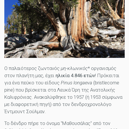
Ο παλαιότερος ζωντανός
μη-κλωνικός
* οργανισμός
στον πλανήτη μας, έχει
ηλικία 4.846 ετών
! Πρόκειται
για ένα πεύκο του είδους
Pinus Iongaeva
(bristlecome
pine) που βρίσκεται στα Λευκά Όρη της Ανατολικής
Καλιφρόνιας. Ανακαλύφθηκε το 1957 (ή 1953 σύμφωνα
με διαφορετική πηγή) από τον δενδροχρονολόγο
Έντμουντ Σούλμαν.
Το δένδρο πήρε το όνομα "Μαθουσάλας" από τον