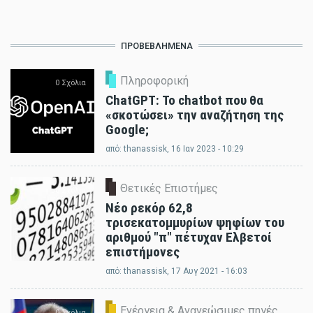
ΠΡΟΒΕΒΛΗΜΈΝΑ
Πληροφορική
0 Σχόλια
ChatGPT: Το chatbot που θα
«σκοτώσει» την αναζήτηση της
Google;
από:
thanassisk
, 16 Ιαν 2023 - 10:29
Θετικές Επιστήμες
0 Σχόλια
Νέο ρεκόρ 62,8
τρισεκατομμυρίων ψηφίων του
αριθμού "π" πέτυχαν Ελβετοί
επιστήμονες
από:
thanassisk
, 17 Αυγ 2021 - 16:03
Ενέργεια & Ανανεώσιμες πηγές
0 Σχόλια