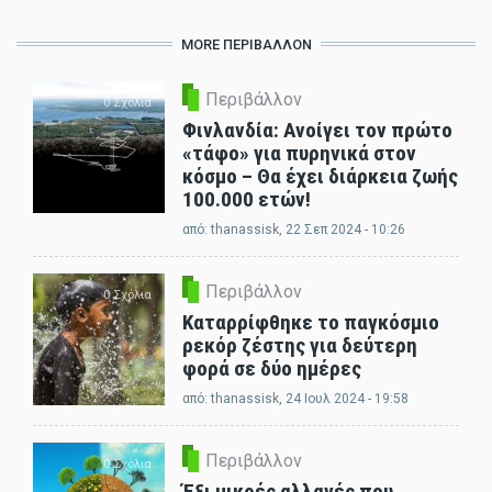
MORE ΠΕΡΙΒΆΛΛΟΝ
Περιβάλλον
0 Σχόλια
Φινλανδία: Ανοίγει τον πρώτο
«τάφο» για πυρηνικά στον
κόσμο – Θα έχει διάρκεια ζωής
100.000 ετών!
από:
thanassisk
, 22 Σεπ 2024 - 10:26
Περιβάλλον
0 Σχόλια
Καταρρίφθηκε το παγκόσμιο
ρεκόρ ζέστης για δεύτερη
φορά σε δύο ημέρες
από:
thanassisk
, 24 Ιουλ 2024 - 19:58
Περιβάλλον
0 Σχόλια
Έξι μικρές αλλαγές που