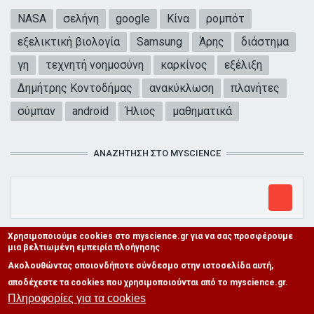
NASA
σελήνη
google
Κίνα
ρομπότ
εξελικτική βιολογία
Samsung
Άρης
διάστημα
γη
τεχνητή νοημοσύνη
καρκίνος
εξέλιξη
Δημήτρης Κοντοδήμας
ανακύκλωση
πλανήτες
σύμπαν
android
Ήλιος
μαθηματικά
ΑΝΑΖΉΤΗΣΗ ΣΤΟ MYSCIENCE
Χρησιμοποιούμε cookies στο myscience.gr για να σας προσφέρουμε
μια βελτιωμένη εμπειρία πλοήγησης
Ακολουθώντας οποιονδήποτε σύνδεσμο στην ιστοσελίδα αυτή,
αποδέχεστε τα cookies που χρησιμοποιούνται από το myscience.gr.
Πληροφορίες για τα cookies