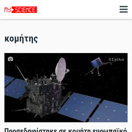
κομήτης
0 Σχόλια
Προσεδαφίστηκε σε κομήτη ευρωπαϊκό