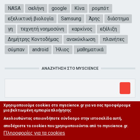
NASA
σελήνη
google
Κίνα
ρομπότ
εξελικτική βιολογία
Samsung
Άρης
διάστημα
γη
τεχνητή νοημοσύνη
καρκίνος
εξέλιξη
Δημήτρης Κοντοδήμας
ανακύκλωση
πλανήτες
σύμπαν
android
Ήλιος
μαθηματικά
ΑΝΑΖΉΤΗΣΗ ΣΤΟ MYSCIENCE
Χρησιμοποιούμε cookies στο myscience.gr για να σας προσφέρουμε
μια βελτιωμένη εμπειρία πλοήγησης
Ακολουθώντας οποιονδήποτε σύνδεσμο στην ιστοσελίδα αυτή,
αποδέχεστε τα cookies που χρησιμοποιούνται από το myscience.gr.
Πληροφορίες για τα cookies