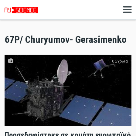
67Ρ/ Churyumov- Gerasimenko
0 Σχόλια
Προσεδαφίστηκε σε κομήτη ευρωπαϊκό